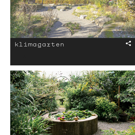
klima­­­­­­garten
x