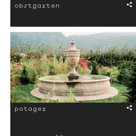
obst­garten
x
potager
x