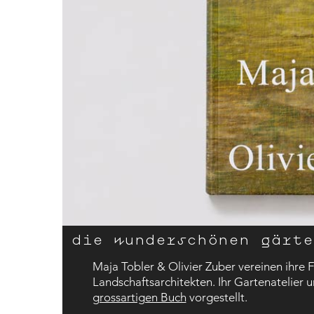
die wunderschönen gärte
Maja Tobler & Olivier Zuber vereinen ihre F
Landschaftsarchitekten. Ihr Gartenatelier 
grossartigen Buch
vorgestellt.