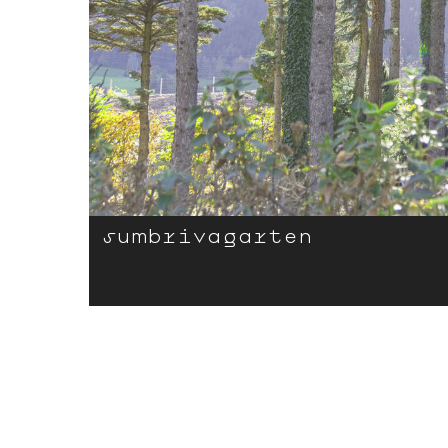
sumbriva­­­­­­­­garten
x