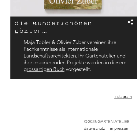
die wunderschönen
gärten…
Maja Tobler & Olivier Zuber vereinen ihre
Fachkenntnisse als internationale
Landschaftsarchitekten. Ihr Gartenatelier und
ihre inspirierenden Projekte werden in diesem
grossartigen Buch
vorgestellt.
instagram
© 2026 GARTEN ATELIER
datenschutz
impressum