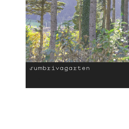
sumbriva­­­­­­­­garten
x