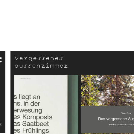
vergessenes
aussenzimmer
k