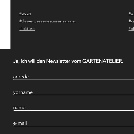
#buch
#b
#dasvergesseneaussenzimmer
#k
#lektüre
#ol
Ja, ich will den Newsletter vom GARTENATELIER.
anrede
vorname
name
e-mail