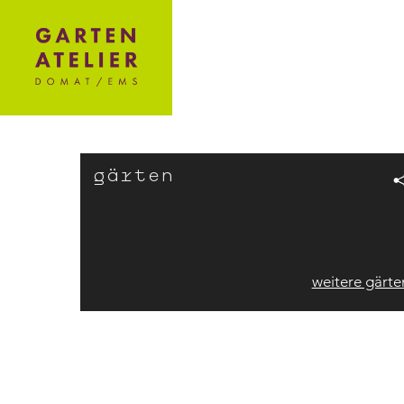
gärten
weitere gärte