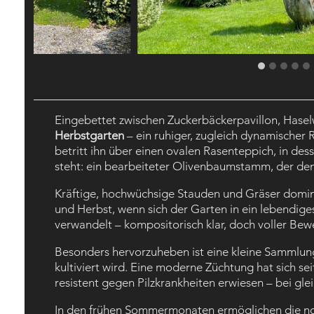
Eingebettet zwischen Zuckerbäckerpavillon, Hase
Herbstgarten
– ein ruhiger, zugleich dynamischer
betritt ihn über einen ovalen Rasenteppich, in de
steht: ein bearbeiteter Olivenbaumstamm, der dem 
Kräftige, hochwüchsige Stauden und Gräser domini
und Herbst, wenn sich der Garten in ein lebendige
verwandelt – kompositorisch klar, doch voller Be
Besonders hervorzuheben ist eine kleine Sammlung
kultiviert wird. Eine moderne Züchtung hat sich sei
resistent gegen Pilzkrankheiten erwiesen – bei gl
In den frühen Sommermonaten ermöglichen die noch