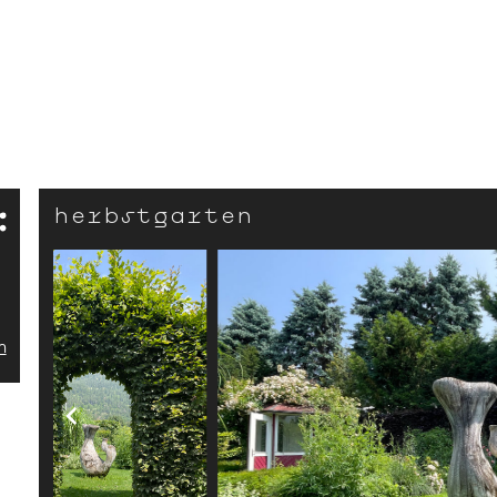
herbst­­­­­garten
n